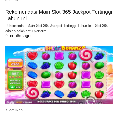
Rekomendasi Main Slot 365 Jackpot Tertinggi
Tahun Ini
Rekomendasi Main Slot 365 Jackpot Tertinggi Tahun Ini - Slot 365
adalah salah satu platform…
9 months ago
SLOT INFO