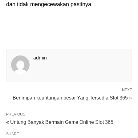
dan tidak mengecewakan pastinya.
admin
NEXT
Berlimpah keuntungan besar Yang Tersedia Slot 365 »
PREVIOUS
« Untung Banyak Bermain Game Online Slot 365
SHARE