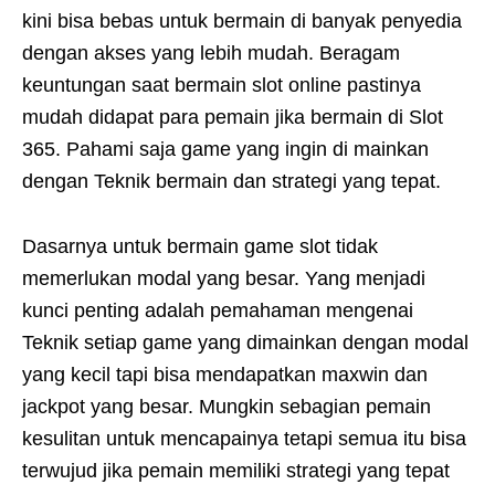
kini bisa bebas untuk bermain di banyak penyedia
dengan akses yang lebih mudah. Beragam
keuntungan saat bermain slot online pastinya
mudah didapat para pemain jika bermain di Slot
365. Pahami saja game yang ingin di mainkan
dengan Teknik bermain dan strategi yang tepat.
Dasarnya untuk bermain game slot tidak
memerlukan modal yang besar. Yang menjadi
kunci penting adalah pemahaman mengenai
Teknik setiap game yang dimainkan dengan modal
yang kecil tapi bisa mendapatkan maxwin dan
jackpot yang besar. Mungkin sebagian pemain
kesulitan untuk mencapainya tetapi semua itu bisa
terwujud jika pemain memiliki strategi yang tepat