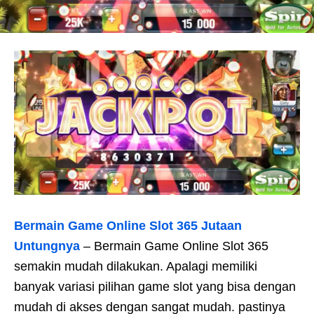
Bermain Game Online Slot 365 Jutaan
Untungnya
– Bermain Game Online Slot 365
semakin mudah dilakukan. Apalagi memiliki
banyak variasi pilihan game slot yang bisa dengan
mudah di akses dengan sangat mudah. pastinya