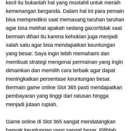
kecil itu bukanlah hal yang mustahil untuk meraih
kemenangan berganda. Dalam hal ini para pemain
bisa memprediksi saat memasang taruhan taruhan
agar bisa melihat apakah sedang gacor/tidak saat
bermain dihari itu karena kehokian juga menjadi
salah satu agar bisa mendapatkan keuntungan
yang besar. Saya ingin lebih memahami dan
membuat strategi mengenai permainan yang ingin
dimainkan dan memilih cara terbaik agar dapat
meningkatkan persentase keuntungan besar.
Bermain game online Slot 365 pasti mendapatkan
pembayaran yang tinggi dari ratusan hingga
menjadi jutaan rupiah.
Game online di Slot 365 sangat mendatangkan
banyak keuntungan yang sangat besar. Pilihlah