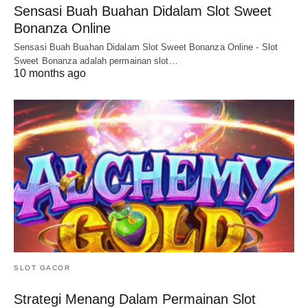
Sensasi Buah Buahan Didalam Slot Sweet
Bonanza Online
Sensasi Buah Buahan Didalam Slot Sweet Bonanza Online - Slot
Sweet Bonanza adalah permainan slot…
10 months ago
SLOT GACOR
Strategi Menang Dalam Permainan Slot