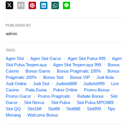
PUBLISHED BY
admin
TAGS:
Agen Slot
Agen Slot Gacor
Agen Slot Pulsa 999
Agen
Slot Pulsa Terpercaya
Agen Slot Terpercaya 999
Bonus
Casino
Bonus Game
Bonus Pragmatic 100%
Bonus
Pragmatic 200%
Bonus Slot
Bonus VIP
Judi Bola
Judi Online
Judi Slot
Judislot888
Judislot999
Live
Casino
Piala Dunia
Poker Online
Promo Bonus
Promo Gacor
Promo Pragmatic
Rebate Bonus
Slot
Gacor
Slot Nexus
Slot Pulsa
Slot Pulsa MPO889
Slot QQ
Slot168
Slot88
Slot888
Slot999
Tips
Menang
Welcome Bonus