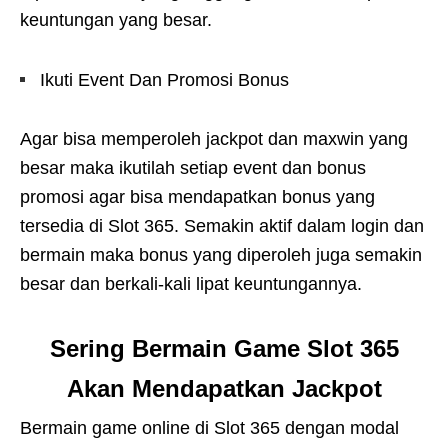
keuntungan yang besar.
Ikuti Event Dan Promosi Bonus
Agar bisa memperoleh jackpot dan maxwin yang
besar maka ikutilah setiap event dan bonus
promosi agar bisa mendapatkan bonus yang
tersedia di Slot 365. Semakin aktif dalam login dan
bermain maka bonus yang diperoleh juga semakin
besar dan berkali-kali lipat keuntungannya.
Sering Bermain Game Slot 365
Akan Mendapatkan Jackpot
Bermain game online di Slot 365 dengan modal