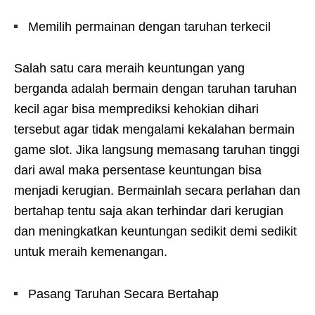
Memilih permainan dengan taruhan terkecil
Salah satu cara meraih keuntungan yang
berganda adalah bermain dengan taruhan taruhan
kecil agar bisa memprediksi kehokian dihari
tersebut agar tidak mengalami kekalahan bermain
game slot. Jika langsung memasang taruhan tinggi
dari awal maka persentase keuntungan bisa
menjadi kerugian. Bermainlah secara perlahan dan
bertahap tentu saja akan terhindar dari kerugian
dan meningkatkan keuntungan sedikit demi sedikit
untuk meraih kemenangan.
Pasang Taruhan Secara Bertahap