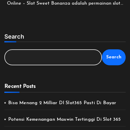
Online – Slot Sweet Bonanza adalah permainan slot...
Search
Search
Recent Posts
Bisa Menang 2 Milliar DI Slot365 Pasti Di Bayar
Potensi Kemenangan Maxwin Tertinggi Di Slot 365