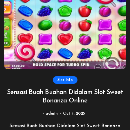
Slot Info
Sensasi Buah Buahan Didalam Slot Sweet
Bonanza Online
admin
Oct 4, 2025
Sensasi Buah Buahan Didalam Slot Sweet Bonanza