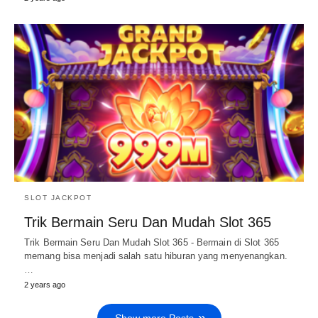
SLOT JACKPOT
Trik Bermain Seru Dan Mudah Slot 365
Trik Bermain Seru Dan Mudah Slot 365 - Bermain di Slot 365
memang bisa menjadi salah satu hiburan yang menyenangkan.
…
2 years ago
Show more Posts