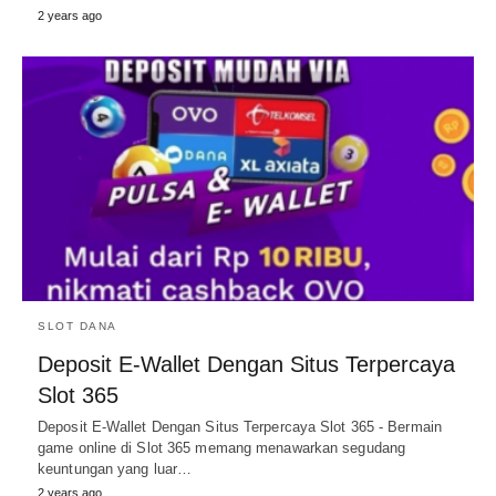
2 years ago
SLOT DANA
Deposit E-Wallet Dengan Situs Terpercaya
Slot 365
Deposit E-Wallet Dengan Situs Terpercaya Slot 365 - Bermain
game online di Slot 365 memang menawarkan segudang
keuntungan yang luar…
2 years ago