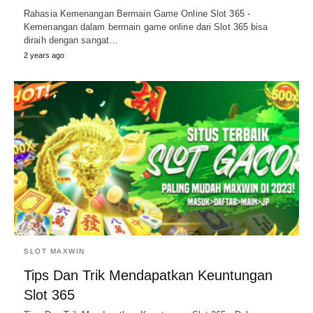
Rahasia Kemenangan Bermain Game Online Slot 365 -
Kemenangan dalam bermain game online dari Slot 365 bisa
diraih dengan sangat…
2 years ago
SLOT MAXWIN
Tips Dan Trik Mendapatkan Keuntungan
Slot 365