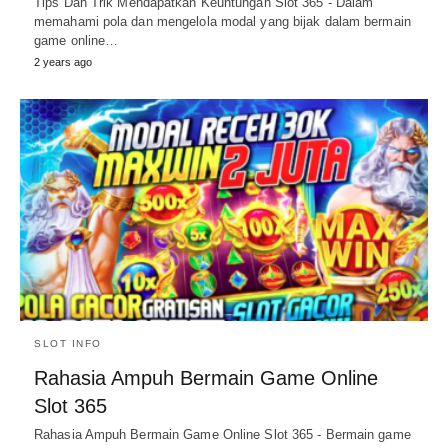
Tips Dan Trik Mendapatkan Keuntungan Slot 365 - Dalam
memahami pola dan mengelola modal yang bijak dalam bermain
game online…
2 years ago
SLOT INFO
Rahasia Ampuh Bermain Game Online
Slot 365
Rahasia Ampuh Bermain Game Online Slot 365 - Bermain game