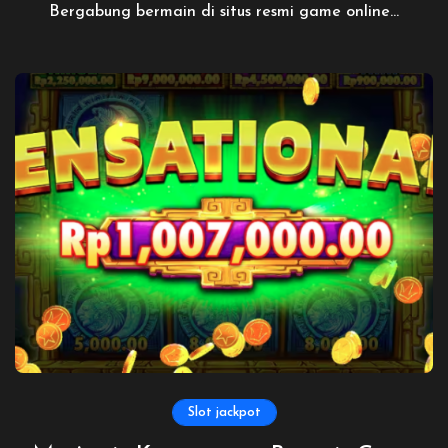
Bergabung bermain di situs resmi game online...
Slot jackpot