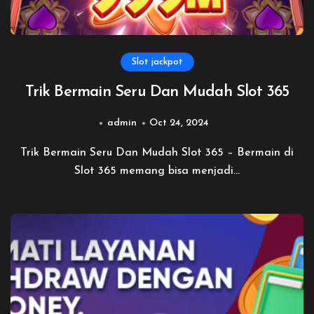
Slot jackpot
Trik Bermain Seru Dan Mudah Slot 365
admin
Oct 24, 2024
Trik Bermain Seru Dan Mudah Slot 365 – Bermain di
Slot 365 memang bisa menjadi...