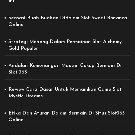
Ini
Sensasi Buah Buahan Didalam Slot Sweet Bonanza
Online
Strategi Menang Dalam Permainan Slot Alchemy
Gold Populer
Andalan Kemenangan Maxwin Cukup Bermain Di
Slot 365
Review Cara Dasar Untuk Memainkan Game Slot
Mystic Dreams
Etika Dan Aturan Dalam Bermain Di Situs Slot365
Online